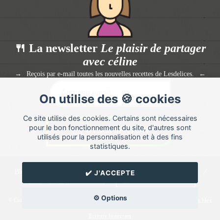
🍴 La newsletter
Le plaisir de partager
avec céline
Reçois par e-mail toutes les nouvelles recettes de Lesdelices.
On utilise des 🍪 cookies
Ce site utilise des cookies. Certains sont nécessaires
pour le bon fonctionnement du site, d'autres sont
utilisés pour la personnalisation et à des fins
statistiques.
Blog de recettes de cuisine de
Lesdelices
créé sur
Cuisine
Land
⁄
✔️ J'ACCEPTE
RSS
⁄
Réglage des cookies
/
✉️ Contacter Lesdelices
⚙️ Options
© Cuisine.land : La plateforme de blog spécialisée dans les blogs culinaires.
Créer un blog
de cuisine
Ecriture Instagram