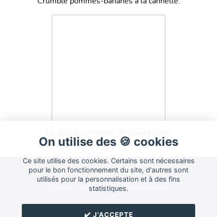
Crumble pommes-bananes à la cannelle.
Le délicieux marbré chocolat au lait.
On utilise des 🍪 cookies
Ce site utilise des cookies. Certains sont nécessaires
Cuisine
pour le bon fonctionnement du site, d'autres sont
Land
2015-2026
utilisés pour la personnalisation et à des fins
Plateforme de blog culinaire gratuite.
statistiques.
Forum
FAQ
CGU
✔️ J'ACCEPTE