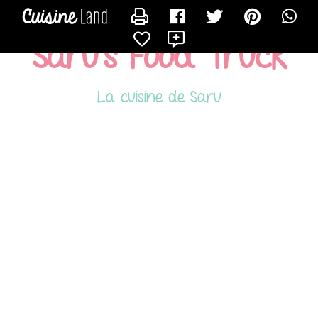
CONTACTER SARU_SAMAYAL
X
Saru's Food Truck
La cuisine de Saru