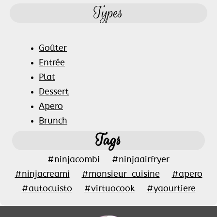
Types
Goûter
Entrée
Plat
Dessert
Apero
Brunch
Tags
#ninjacombi
#ninjaairfryer
#ninjacreami
#monsieur_cuisine
#apero
#autocuisto
#virtuocook
#yaourtiere