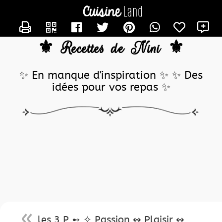
CONTACTER NINICM
⚜️ Recettes de Nini ⚜️
✨ En manque d'inspiration ✨ ✨ Des
idées pour vos repas ✨
les 3 P ➻ ✧ Passion ↭ Plaisir ↭