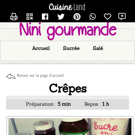
CONTACTER NINI-GOURMANDE
X
Nini gourmande
Accueil
Sucrée
Salé
Retour sur la page d'accueil
Crêpes
Préparation :
5 min
Repos :
1 h