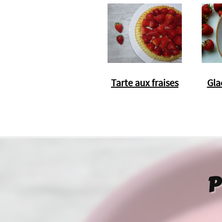
Tarte aux fraises
Glac
P