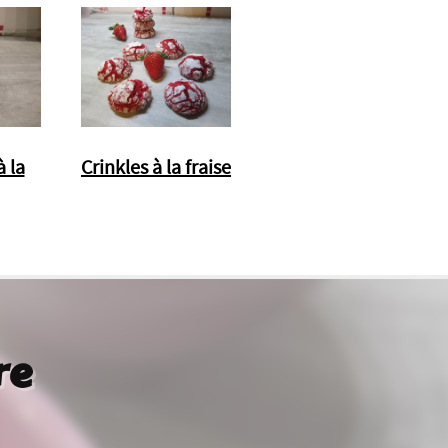
 la
Crinkles à la fraise
re