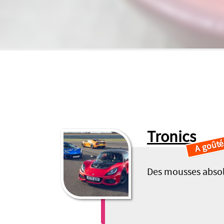
Tronics
A goûté
Des mousses absol