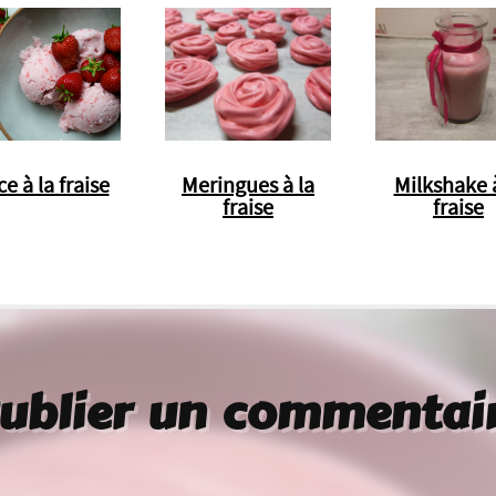
e à la fraise
Meringues à la
Milkshake à
fraise
fraise
ublier un commentai