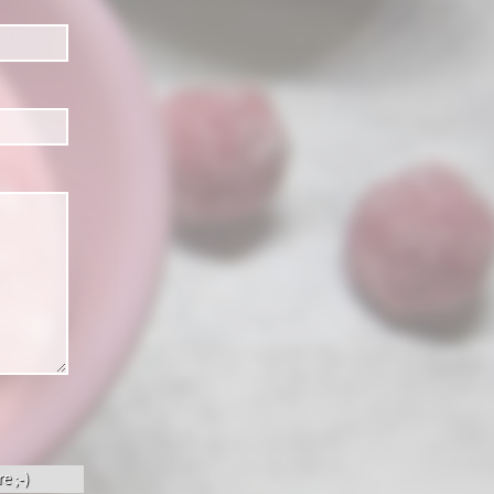
e ;-)