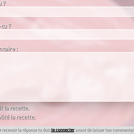
u ?
tu ?
aire :
it la recette.
ûté la recette.
 recevoir la réponse tu dois
te connecter
avant de laisser ton commentair