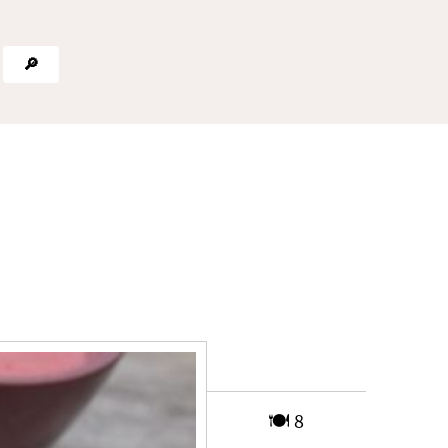
🔎
🍽️ 8