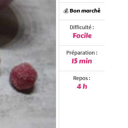
💰 Bon marché
Difficulté :
Facile
Préparation :
15 min
Repos :
4 h