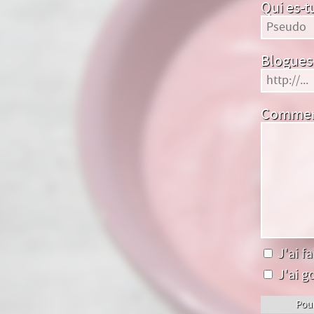
Qui es-t
Blogues-
Comment
J'ai fa
J'ai go
Pour