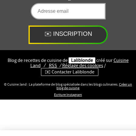
Blog de recettes de cuisine de
Laliblonde
créé sur
Cuisine
Land
⁄
RSS
⁄
Réglage des cookies
/
✉️ Contacter Laliblonde
© Cuisine.land : La plateforme de blog spécialisée dans les blogs culinaires.
Créer un
blog de cuisine
Ecriture Instagram