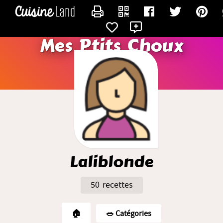
CONTACTER LALIBLONDE
Mes Ptits Choux
Laliblonde
50 recettes
🏠
🥗️ Catégories