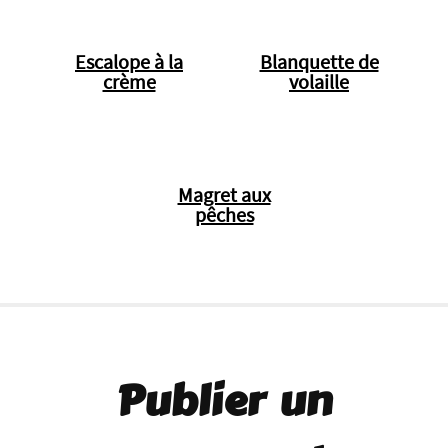
Escalope à la
Blanquette de
crème
volaille
Magret aux
pêches
Publier un