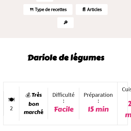
🍴 Type de recettes
📄 Articles
🔎
Dariole de légumes
Cui
💰 Très
Difficulté
Préparation
🍽️
:
:
bon
Facile
15 min
2
marché
m