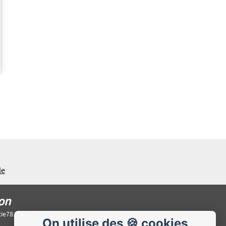
le
son
ie78.
On utilise des 🍪 cookies