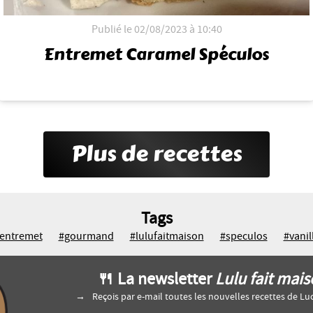
Publié le 02/08/2023 à 10:40
Entremet Caramel Spéculos
Plus de recettes
Tags
entremet
#gourmand
#lulufaitmaison
#speculos
#vanil
🍴 La newsletter
Lulu fait mai
Reçois par e-mail toutes les nouvelles recettes de Luc