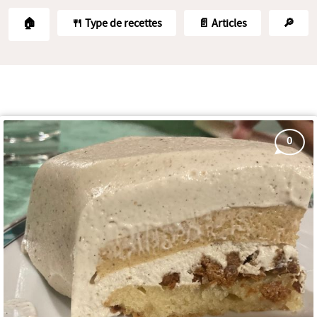
🏠
🍴 Type de recettes
📄 Articles
🔎
0