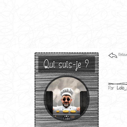
Retour
Qui suis-je ?
Par
Lolo_