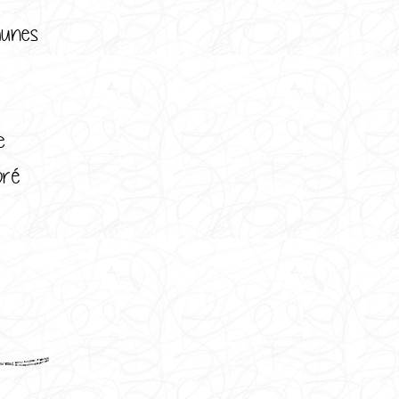
aunes
e
ré
: