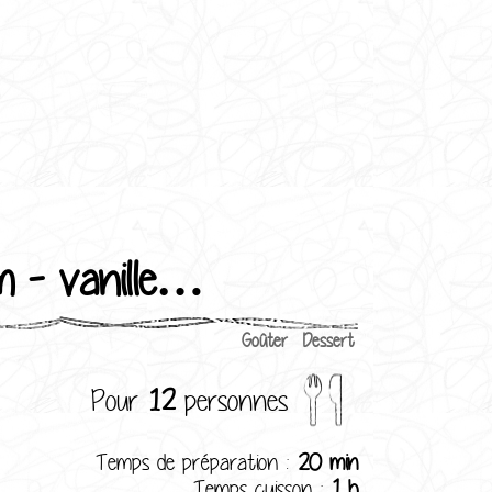
m - vanille…
Goûter
Dessert
Pour
12
personnes
Temps de préparation :
20 min
Temps cuisson :
1 h