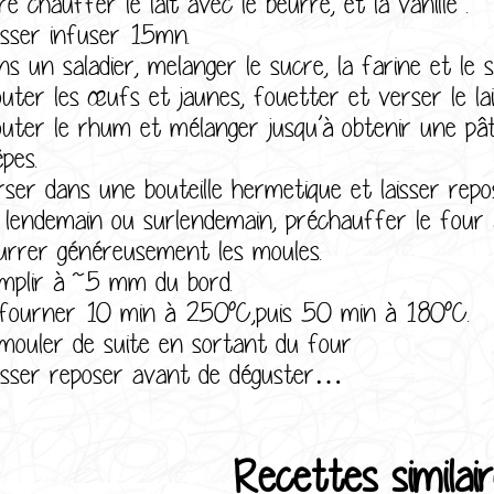
re chauffer le lait avec le beurre, et la vanille .
isser infuser 15mn.
s un saladier, melanger le sucre, la farine et le se
outer les œufs et jaunes, fouetter et verser le la
outer le rhum et mélanger jusqu’à obtenir une pât
pes.
rser dans une bouteille hermetique et laisser rep
 lendemain ou surlendemain, préchauffer le four
urrer généreusement les moules.
mplir à ~5 mm du bord.
fourner 10 min à 250°C,puis 50 min à 180°C.
mouler de suite en sortant du four
isser reposer avant de déguster…
Recettes similair