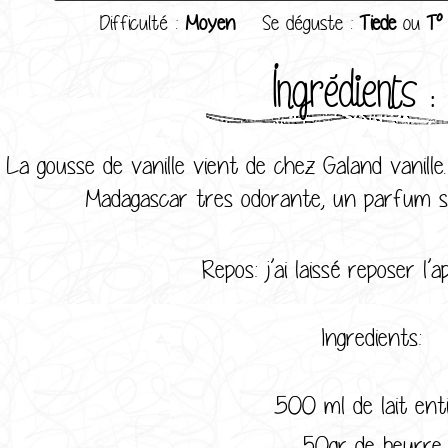
Difficulté :
Moyen
Se déguste :
Tiede
ou
T°
Ingrédients :
La gousse de vanille vient de chez Galand vanille
Madagascar tres odorante, un parfum su
Repos: j’ai laissé reposer l’
Ingredients:
500 ml de lait ent
50gr de beurre