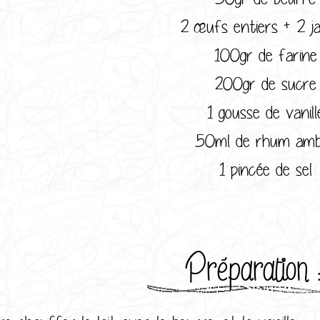
2 œufs entiers + 2 j
100gr de farine
200gr de sucre
1 gousse de vanill
50ml de rhum amb
1 pincée de sel
Préparation 