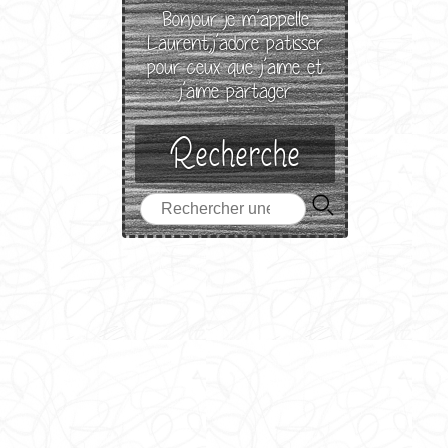
Bonjour je m’appelle
Laurent,j’adore patisser
pour ceux que j’aime et
j’aime partager
Recherche