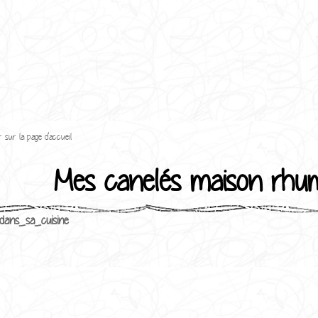
 sur la page d'accueil
Mes canelés maison rhu
dans_sa_cuisine