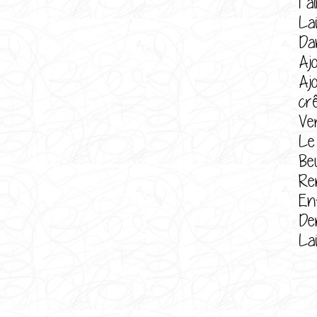
Fai
La
Dan
Aj
Aj
crê
Ve
Le
Be
Re
En
De
La