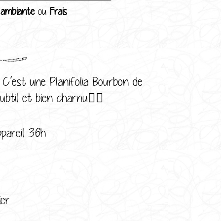
 ambiante
ou
Frais
. C’est une Planifolia Bourbon de
btil et bien charnu👌🏻
appareil 36h
ier