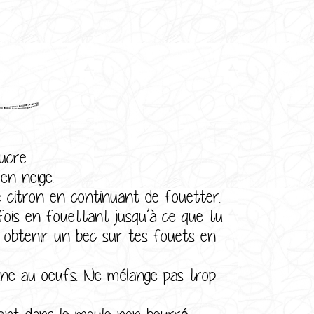
:
ucre.
en neige.
 citron en continuant de fouetter.
fois en fouettant jusqu’à ce que tu
s obtenir un bec sur tes fouets en
rine au oeufs. Ne mélange pas trop
ent dans le moule non beurré.