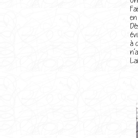
Fa
en 
Dè
év
à 
n’
La