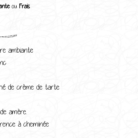
ante
ou
Frais
ure ambiante
anc
 thé de crème de tarte
nde amère.
érence à cheminée