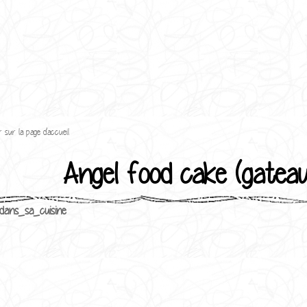
 sur la page d'accueil
Angel food cake (gateau
dans_sa_cuisine