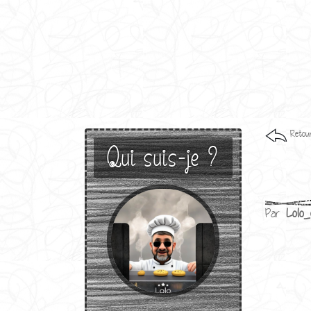
Retour
Qui suis-je ?
Par
Lolo_