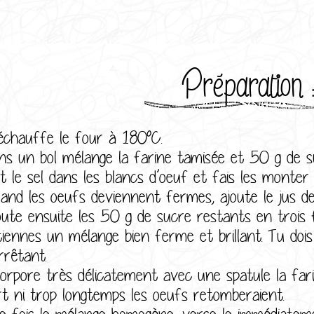
Préparation 
échauffe le four à 180°C.
ns un bol mélange la farine tamisée et 50 g de s
t le sel dans les blancs d’oeuf et fais les monter 
and les oeufs deviennent fermes, ajoute le jus de
oute ensuite les 50 g de sucre restants en trois 
tiennes un mélange bien ferme et brillant. Tu doi
rrêtant.
corpore très délicatement avec une spatule la fa
rt ni trop longtemps les oeufs retomberaient.
e fois le mélange homogène, verse le immédiatem