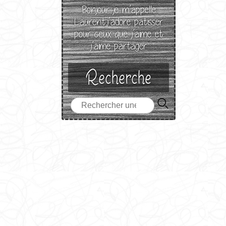
Bonjour je m’appelle
Laurent,j’adore patisser
pour ceux que j’aime et
j’aime partager
Recherche