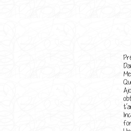
Pr
Da
Me
Qu
Aj
ob
t’a
In
fo
Un