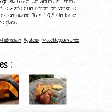
nge au fouet. On ajoute la farine
t le zeste d'un citron. on verse le
t on enfourne 1h à 170°. On laisse
e glace.
#faitmaison
#gateau
#recettegourmande
es :