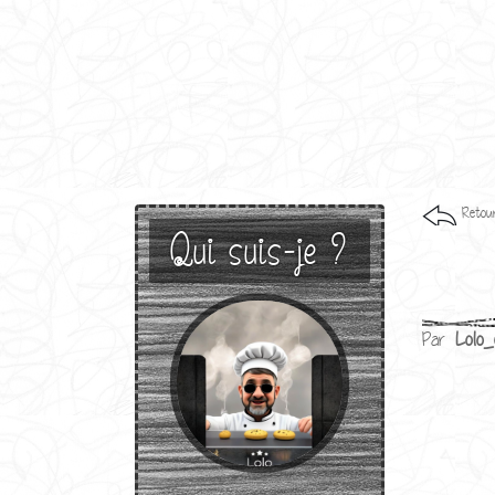
Retour
Qui suis-je ?
Par
Lolo_