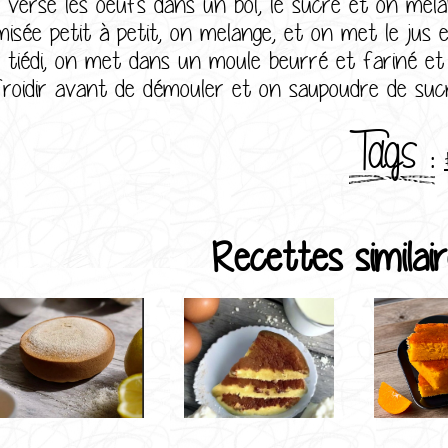
 verse les oeufs dans un bol, le sucre et on mela
misée petit à petit, on melange, et on met le jus e
it tiédi, on met dans un moule beurré et fariné e
froidir avant de démouler et on saupoudre de sucr
Tags :
Recettes similair