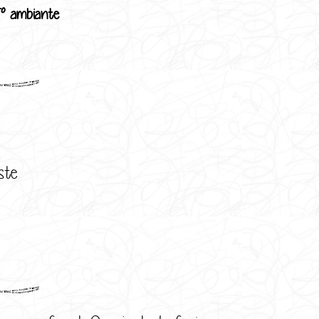
T° ambiante
ste
: