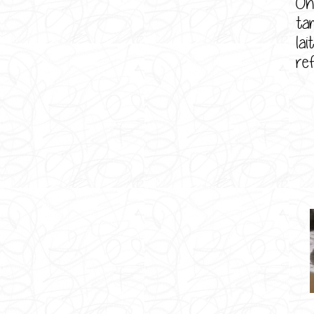
On
ta
la
re