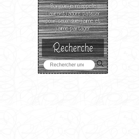
Bonjour je m’appelle
Laurent,j’adore patisser
pour ceux que j’aime et
j’aime partager
Recherche