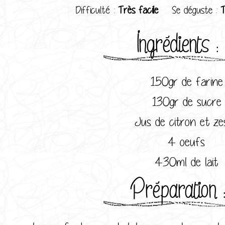
Difficulté :
Très facile
Se déguste :
Ingrédients :
150gr de farine
130gr de sucre
Jus de citron et ze
4 oeufs
430ml de lait
Préparation 