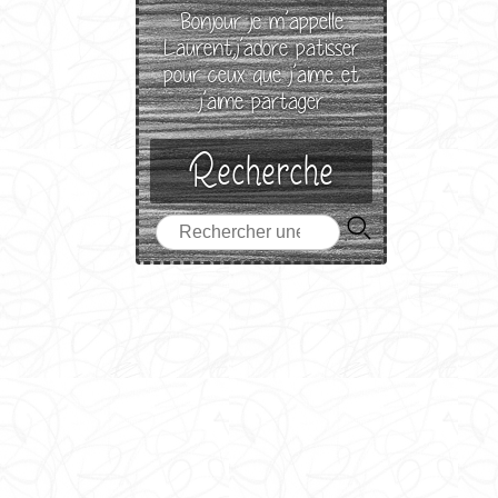
Bonjour je m’appelle
Laurent,j’adore patisser
pour ceux que j’aime et
j’aime partager
Recherche