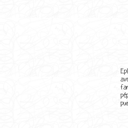
Ep
ave
fa
pé
pu