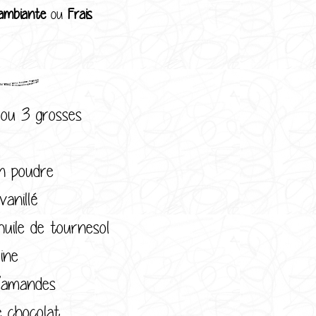
ambiante
ou
Frais
ou 3 grosses
n poudre
anillé
huile de tournesol
ine
’amandes
 chocolat