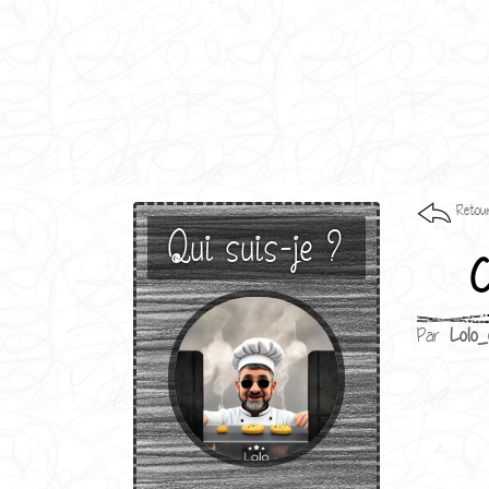
Retour
Qui suis-je ?
C
Par
Lolo_