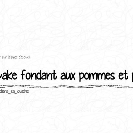
 sur la page d'accueil
ake fondant aux pommes et p
dans_sa_cuisine