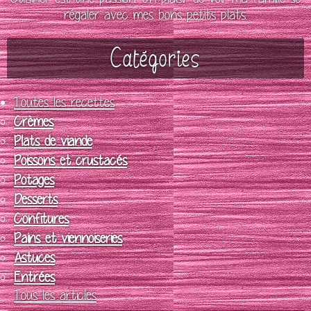
régaler avec mes bons petits plats.
Catégories
Toutes les recettes
Crèmes
Plats de viande
Poissons et crustacés
Potages
Desserts
Confitures
Pains et viennoiseries
Astuces
Entrées
Tous les articles