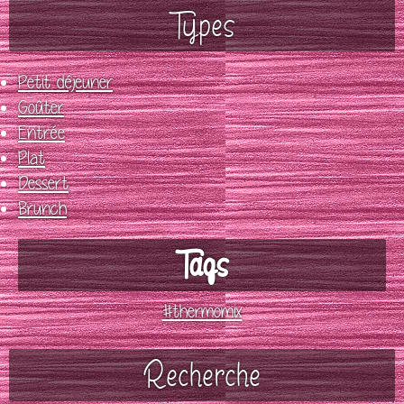
Types
Petit déjeuner
Goûter
Entrée
Plat
Dessert
Brunch
Tags
#thermomix
Recherche