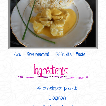
Coût :
Bon marché
Difficulté :
Facile
Ingrédients :
4 escalopes poulet
1 oignon