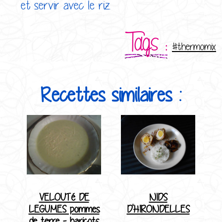
et servir avec le riz.
Tags :
#thermomix
Recettes similaires :
VELOUTé DE
NIDS
LEGUMES pommes
D'HIRONDELLES
de terre - haricots