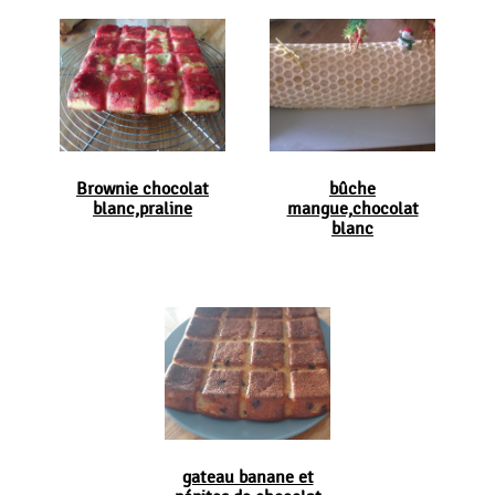
Brownie chocolat
bûche
blanc,praline
mangue,chocolat
blanc
gateau banane et