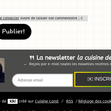
te connecter
avant de laisser ton commentaire ;-)
🍴 La newsletter
la cuisine de
Reçois par e-mail toutes les nouvelles recettes d
e de
kiki
créé sur
Cuisine
Land
⁄
RSS
⁄
Réglage des cook