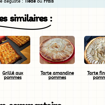
Se déguste :
Tiede
ou
Frais
s similaires :
Grillé aux
Tarte amandine
Tarte fi
pommes
pommes
pomm