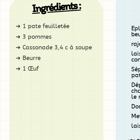
Ingrédients :
1 pate feuilletée
Ep
be
3 pommes
raj
Cassonade 3,4 c à soupe
lai
Beurre
co
1 Œuf
Sép
pat
Dé
cha
le 
Dor
Me
lai