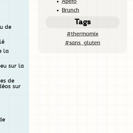
Apero
Brunch
Tags
u de
#thermomix
lé
#sans_gluten
e la
eu sur la
es de
idéos sur
de