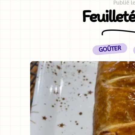
Publié l
Feuille
GOÛTER