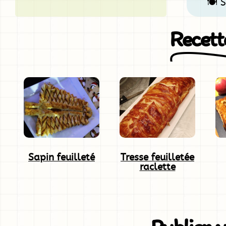
🍽️ 
Recette
Sapin feuilleté
Tresse feuilletée
raclette