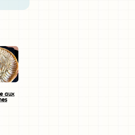
ne aux
es