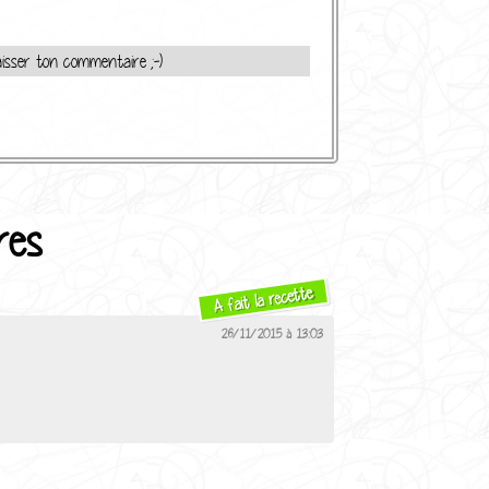
isser ton commentaire ;-)
res
A fait la recette
26/11/2015 à 13:03