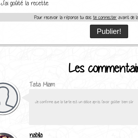
J'ai goûté la recette.
Pour recevoir la réponse tu dois
te connecter
avant de la
Les commentai
Tata Miam
Je confirme que la tarte est un délice après l'avoir goûter bien sûr
nabila