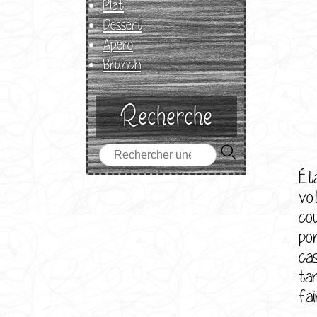
Plat
Dessert
Apero
Brunch
Recherche
Ét
vo
co
po
ca
ta
fa