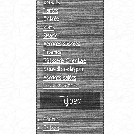
Biscuits
Tartes
Entrée
Plats
Snack
Verrines sucrées
Tiramisu
Pâtisserie Orientale
Nouvelle catégorie
Verrines salées
Tous les articles
Types
Goûter
Entrée