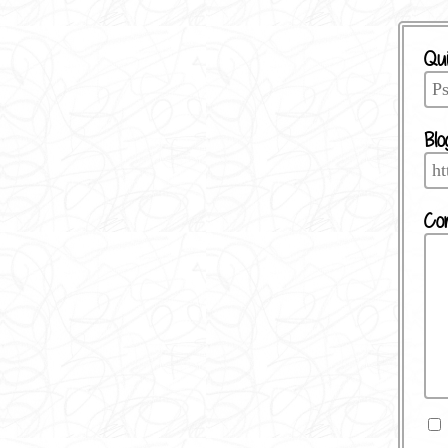
Qui
Blo
Co