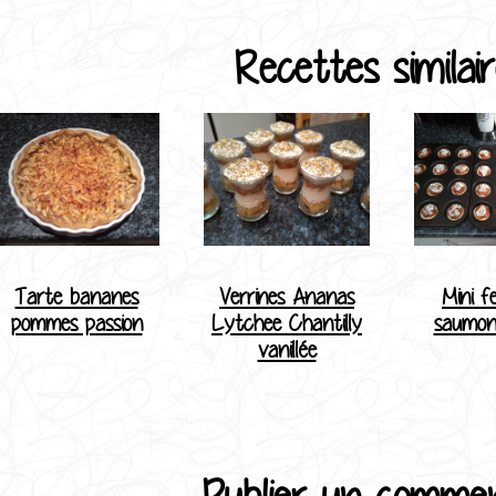
Recettes similair
Tarte bananes
Verrines Ananas
Mini fe
pommes passion
Lytchee Chantilly
saumon
vanillée