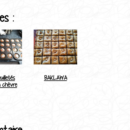
es :
uilletés
BAKLAWA
 chèvre