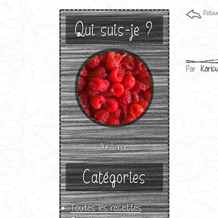
Retour
Qui suis-je ?
Par
Karicu
Just me...
Catégories
Toutes les recettes