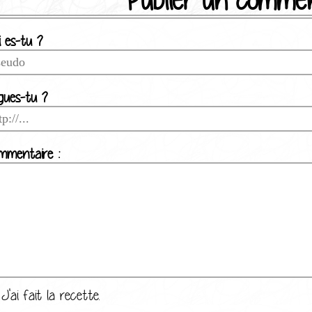
Publier un commen
 es-tu ?
gues-tu ?
mmentaire :
J'ai fait la recette.