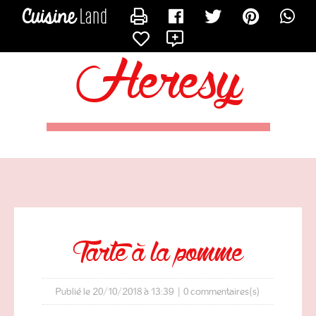
CONTACTER HERESYRECIPE
X
heresy
tarte à la pomme
Publié le 20/10/2018 à 13:39
|
0
commentaires(s)