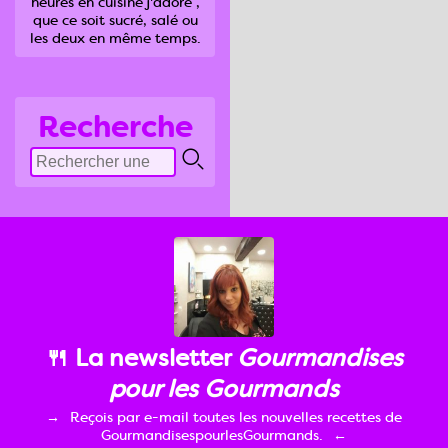
heures en cuisine j'adore ,
que ce soit sucré, salé ou
les deux en même temps.
Recherche
🍴 La newsletter
Gourmandises
pour les Gourmands
Reçois par e-mail toutes les nouvelles recettes de
GourmandisespourlesGourmands.