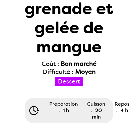
grenade et
gelée de
mangue
Coût :
Bon marché
Difficulté :
Moyen
Dessert
Préparation
Cuisson
Repos
:
1 h
:
20
:
4 h
min