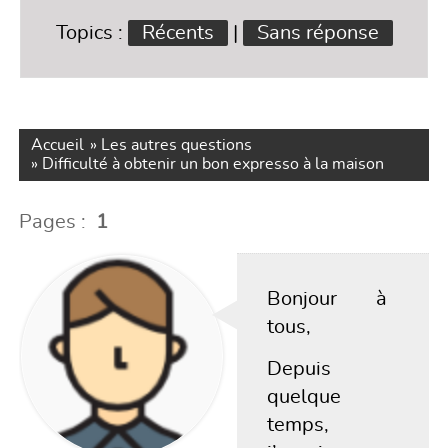
Topics :
Récents
|
Sans réponse
Accueil
»
Les autres questions
»
Difficulté à obtenir un bon expresso à la maison
Pages :
1
Bonjour à
tous,
Depuis
quelque
temps,