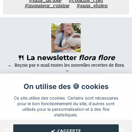
#sans_lactose
#cooking_chef
#monsieur_cuisine
#sans_gluten
🍴 La newsletter
flora flore
Reçois par e-mail toutes les nouvelles recettes de flora.
On utilise des 🍪 cookies
Ce site utilise des cookies. Certains sont nécessaires
pour le bon fonctionnement du site, d'autres sont
utilisés pour la personnalisation et à des fins
statistiques.
Blog de recettes de cuisine de
flora
créé sur
Cuisine
Land
⁄
✔️ J'ACCEPTE