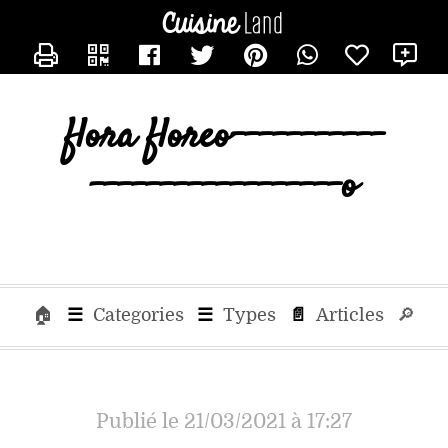
×
×
CATÉGORIES
CONTACTER FLORA
X
des
recettes
Toutes
flora flore
Les
Recettes
Cookeo
Mr
Connecte
Panini
Tous
🏠
☰
Categories
☰
Types
📄
Articles
🔎
Les
Articles
Publié le 21/03/2021 à 17:27