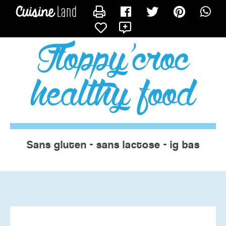
CONTACTER FLOPPY
X
floppy'croc
healthy food
Sans gluten - sans lactose - ig bas