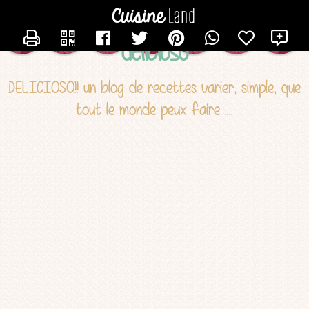
CONTACTER SARAH
X
delicioso
DELICIOSO!! un blog de recettes varier, simple, que
tout le monde peux faire ....