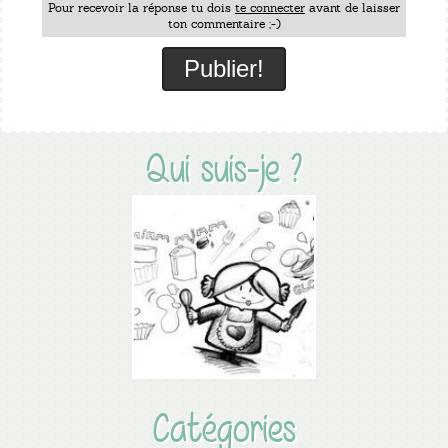
Pour recevoir la réponse tu dois
te connecter
avant de laisser
ton commentaire ;-)
Qui suis-je ?
Catégories