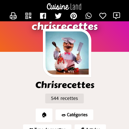
CONTACTER CHRISRECETTES
X
chrisrecettes
Chrisrecettes
544 recettes
🏠
🥗️ Catégories