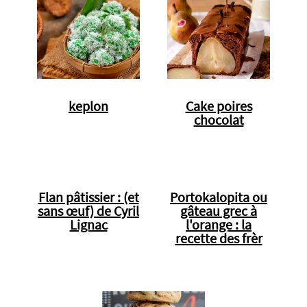
keplon
Cake poires
chocolat
Flan pâtissier : (et
Portokalopita ou
sans œuf) de Cyril
gâteau grec à
Lignac
l'orange : la
recette des frèr