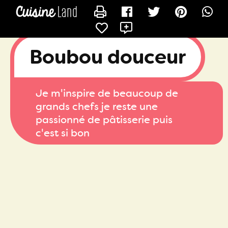
CONTACTER BOUBOU
X
Boubou douceur
Je m'inspire de beaucoup de
grands chefs je reste une
passionné de pâtisserie puis
c'est si bon