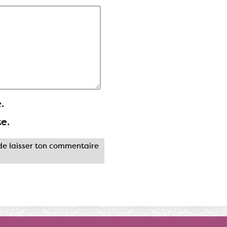
.
te.
e laisser ton commentaire