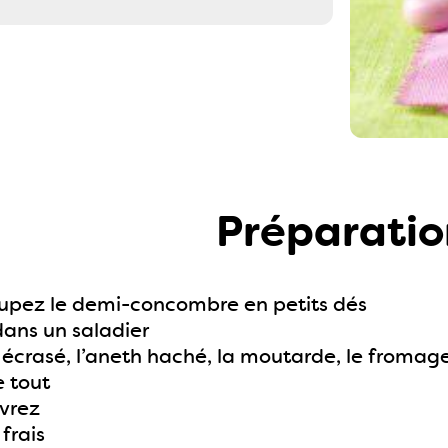
Préparatio
oupez le demi-concombre en petits dés
dans un saladier
il écrasé, l’aneth haché, la moutarde, le froma
e tout
ivrez
frais