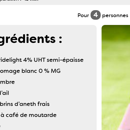
4
Pour
personnes
grédients :
Bridelight 4% UHT semi-épaisse
fromage blanc 0 % MG
ombre
’ail
brins d’aneth frais
e à café de moutarde
e