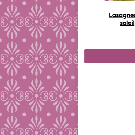
Lasagne
soleil