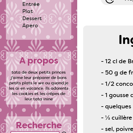
Entrée
Plat
Dessert
Apero
In
A propos
- 12 cl de 
- 50 g de 
tata de deux petits princes
j'aime leur préparer de bons
- 1/2 conc
petits plats le we ou quand je
les ai en vacance. Ils adorents
les cookies et les crêpes de
- 1 gousse d
leur tata inine
- quelques 
- ½ cuillèr
Recherche
- sel, poivr