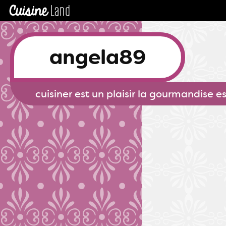
angela89
cuisiner est un plaisir la gourmandise e