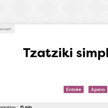
accueil
Tzatziki simp
Entrée
Apero
paration :
15 min