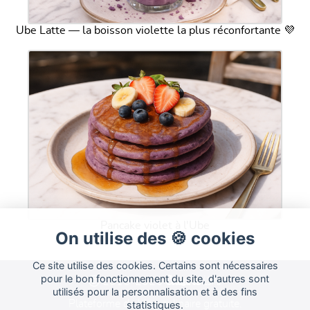
Ube Latte — la boisson violette la plus réconfortante 💜
Pancake violet à l'Ube
On utilise des 🍪 cookies
Ce site utilise des cookies. Certains sont nécessaires
Cuisine
pour le bon fonctionnement du site, d'autres sont
Land
2015-2026
utilisés pour la personnalisation et à des fins
Plateforme de blog culinaire gratuite.
statistiques.