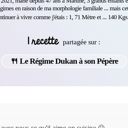
021, marié depuis 47 ans à Martine, 3 grands enfants et 
égimes en raison de ma morphologie familiale ... mais cett
ntinuer à vivre comme j'étais : 1, 71 Mètre et ... 140 Kg
1 recette
partagée sur :
🍴 Le Régime Dukan à son Pépère