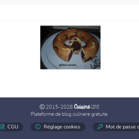
Cuisine
Land
2015-2026
Plateforme de blog culinaire gratuite.
CGU
Réglage cookies
Mot de passe o