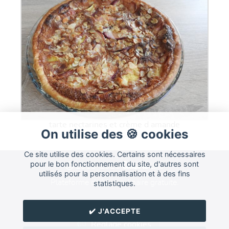
tarte nectarines et crème d amande
On utilise des 🍪 cookies
Ce site utilise des cookies. Certains sont nécessaires
Cuisine
pour le bon fonctionnement du site, d'autres sont
Land
2015-2026
utilisés pour la personnalisation et à des fins
Plateforme de blog culinaire gratuite.
statistiques.
Forum
FAQ
CGU
✔️ J'ACCEPTE
Réglage cookies