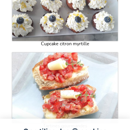
Cupcake citron myrtille
Tartines gourmandes