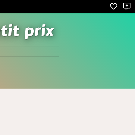
X
tit prix