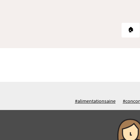
🏠
#alimentationsaine
#conco