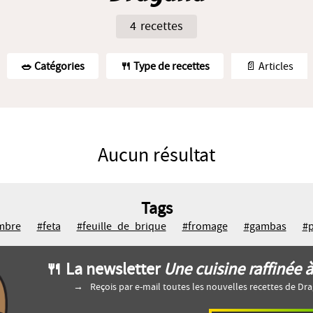
4 recettes
🥗️ Catégories
🍴 Type de recettes
📄 Articles
Aucun résultat
Tags
mbre
#feta
#feuille_de_brique
#fromage
#gambas
#p
🍴 La newsletter
Une cuisine raffinée à
Reçois par e-mail toutes les nouvelles recettes de Dr