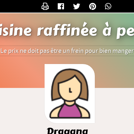
CONTACTER DRAGANA
sine raffinée à pe
Le prix ne doit pas être un frein pour bien manger
Dragana