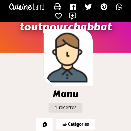
CONTACTER MANU
X
toutpourchabbat
Manu
4 recettes
🏠
🥗️ Catégories