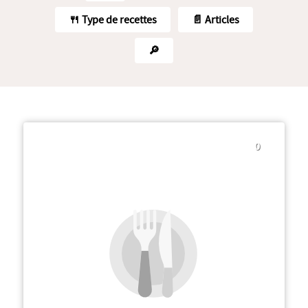
🍴 Type de recettes
📄 Articles
🔎
0