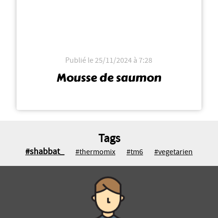
Publié le 25/11/2024 à 7:28
Mousse de saumon
Tags
#shabbat_
#thermomix
#tm6
#vegetarien