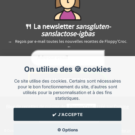
🍴 La newsletter
sansgluten-
sanslactose-igbas
Reçois par e-mail toutes les nouvelles recettes de Floppy'Croc.
On utilise des 🍪 cookies
Ce site utilise des cookies. Certains sont nécessaires
pour le bon fonctionnement du site, d'autres sont
utilisés pour la personnalisation et à des fins
statistiques.
Blog de recettes de cuisine de
Floppy'Croc
créé sur
Cuisine
Land
⁄
RSS
⁄
Réglage des cookies
/
✔️ J'ACCEPTE
✉️ Contacter Floppy'Croc
⚙️ Options
© Cuisine.land : La plateforme de blog spécialisée dans les blogs culinaires.
Créer un
blog de cuisine