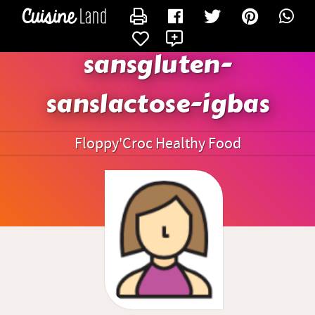
CONTACTER FLOPPY'CROC
X
sansgluten-
sanslactose-igbas
Floppy'Croc Healthy Food