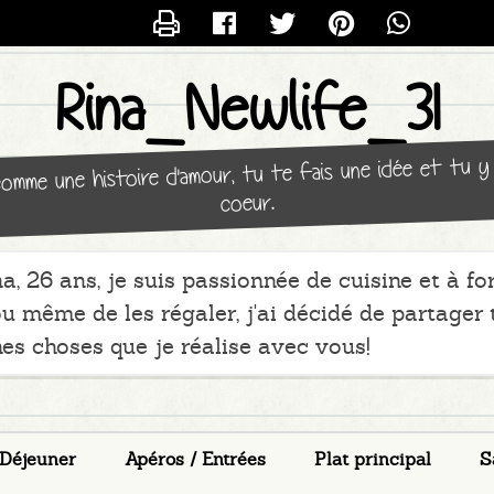
CONTACTER
RINA_TRT_NEWLIFE
Rina_Newlife_31
 comme une histoire d'amour, tu te fais une idée et tu
coeur.
a, 26 ans, je suis passionnée de cuisine et à fo
ou même de les régaler, j'ai décidé de partager 
es choses que je réalise avec vous!
 Déjeuner
Apéros / Entrées
Plat principal
S