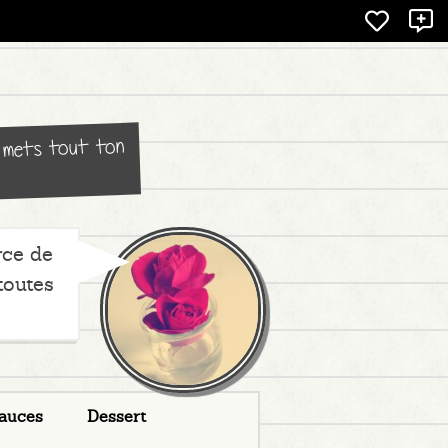
X
 y mets tout ton
rce de
toutes
auces
Dessert