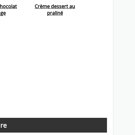
hocolat
Crème dessert au
nge
praliné
re