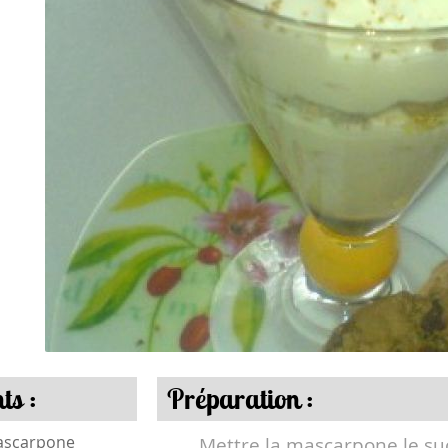
ts :
Préparation :
ascarpone
Mettre la mascarpone,le suc