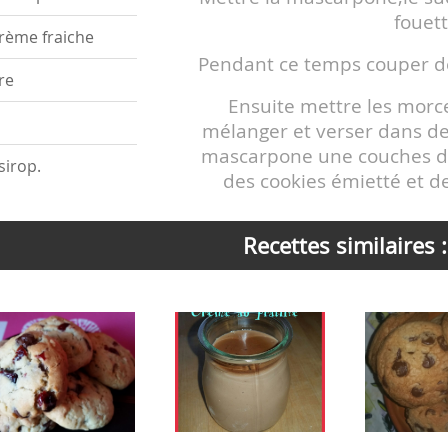
fouet
rème fraiche
Pendant ce temps couper d
re
Ensuite mettre les morc
mélanger et verser dans de
mascarpone une couches de
sirop.
des cookies émietté et de
Recettes similaires :