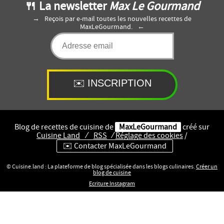
🍴 La newsletter
Max Le Gourmand
Reçois par e-mail toutes les nouvelles recettes de
MaxLeGourmand.
Blog de recettes de cuisine de
MaxLeGourmand
créé sur
Cuisine
Land
⁄
RSS
⁄
Réglage des cookies
/
✉️ Contacter MaxLeGourmand
© Cuisine.land : La plateforme de blog spécialisée dans les blogs culinaires.
Créer un
blog de cuisine
Ecriture Instagram