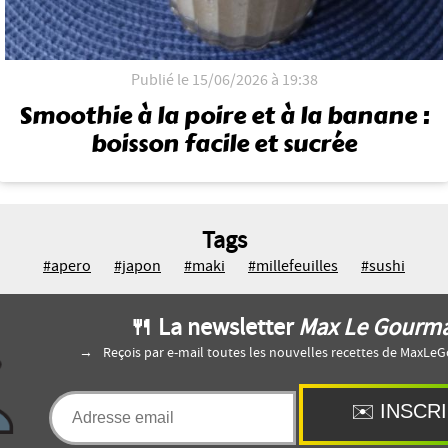
Publié le 15/06/2026 à 19:38
Smoothie à la poire et à la banane :
boisson facile et sucrée
Tags
#apero
#japon
#maki
#millefeuilles
#sushi
🍴 La newsletter
Max Le Gourm
Reçois par e-mail toutes les nouvelles recettes de MaxL