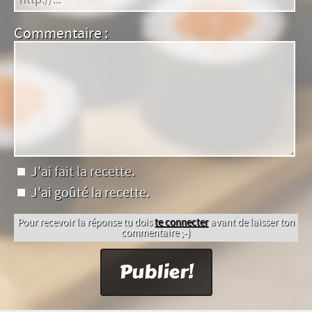
Commentaire :
J'ai fait la recette.
J'ai goûté la recette.
Pour recevoir la réponse tu dois
te connecter
avant de laisser ton
commentaire ;-)