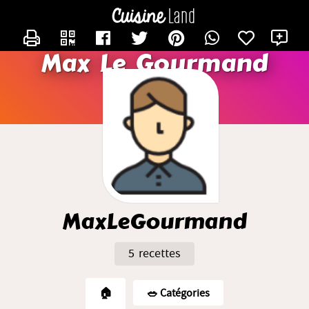
CONTACTER MAXLEGOURMAND
X
Max Le Gourmand
MaxLeGourmand
5 recettes
🏠
🥗️ Catégories