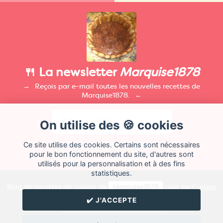
🍴 La newsletter
Marquise1878
Reçois par e-mail toutes les nouvelles recettes de
Marquise1878.
On utilise des 🍪 cookies
Ce site utilise des cookies. Certains sont nécessaires
pour le bon fonctionnement du site, d'autres sont
utilisés pour la personnalisation et à des fins
statistiques.
Blog de recettes de cuisine de
Marquise1878
créé sur
Cuisine
Land
⁄
RSS
⁄
Réglage des cookies
/
✔️ J'ACCEPTE
✉️ Contacter Marquise1878