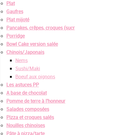
Plat
Gaufres
Plat mijoté
Pancakes, crêpes, croques (sucr
Porridge
Bowl Cake version salée
Chinois/Japonais
Nems
Sushi/Maki
Boeuf aux oignons
Les astuces PP
A base de chocolat
Pomme de terre à l'honneur
Salades composées
Pizza et croques salés
Nouilles chinoises
Pâte à pizza/tarte