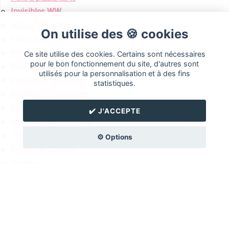
Invisibles WW
Autour des pâtes
On utilise des 🍪 cookies
Pains, brioches
Pain perdu
Ce site utilise des cookies. Certains sont nécessaires
pour le bon fonctionnement du site, d'autres sont
Pâte à tartiner maison
utilisés pour la personnalisation et à des fins
Cookies et variantes
statistiques.
Brownies et variantes
Mug Cake/Cake minute
✔️ J'ACCEPTE
Muffins (salés/sucrés)
Terrines
⚙️ Options
Frittata et Quiches
Gratins
One Pot Pasta
Cheesecake (salé/sucré)
Fast Food façon WW
Tous les articles