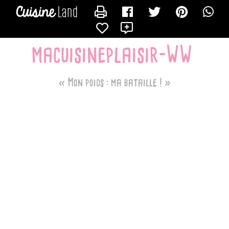
CONTACTER LORALIE
X
macuisineplaisir-WW
« Mon poids : ma bataille ! »