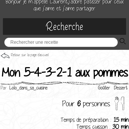
Bonjour je m’appelle Laurent,j’adore patisser pour ceux
que j’aime et j’aime partager
Recherche
Retour sur la page d'accueil
Mon 5-4-3-2-1 aux pommes
Par
Lolo_dans_sa_cuisine
Goûter
Dessert
Pour
6
personnes
Temps de préparation :
15 min
Temps cuisson :
30 min