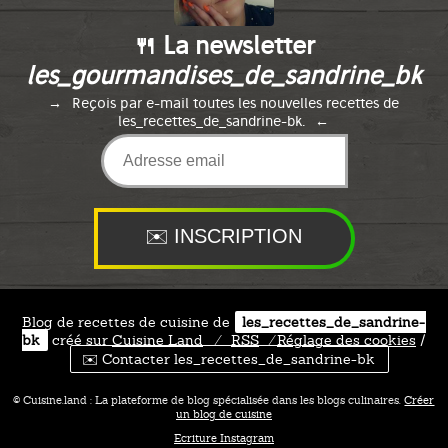
🍴 La newsletter
les_gourmandises_de_sandrine_bk
Reçois par e-mail toutes les nouvelles recettes de
les_recettes_de_sandrine-bk.
Blog de recettes de cuisine de
les_recettes_de_sandrine-
bk
créé sur
Cuisine
Land
⁄
RSS
⁄
Réglage des cookies
/
✉️ Contacter les_recettes_de_sandrine-bk
© Cuisine.land : La plateforme de blog spécialisée dans les blogs culinaires.
Créer
un blog de cuisine
Ecriture Instagram