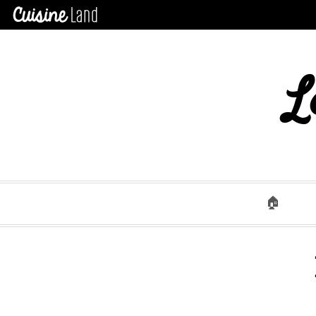
×
CATÉGORIES
des
recettes
Toutes
L
Les
Recettes
Tous
Les
Articles
🏠