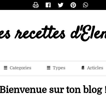
CONTACTER ELENA
es recettes d'Ele
☰
Categories
☰
Types
📄
Articles
Bienvenue sur ton blog 