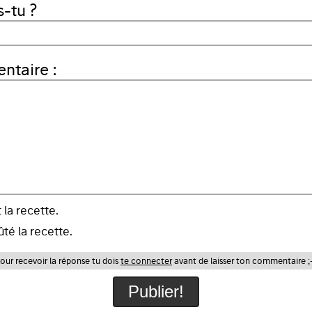
-tu ?
taire :
t la recette.
ûté la recette.
our recevoir la réponse tu dois
te connecter
avant de laisser ton commentaire ;