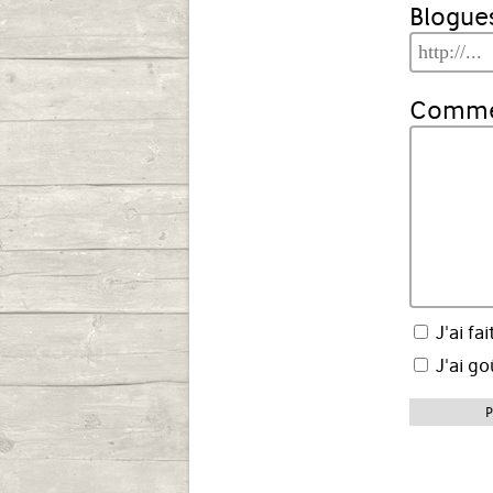
Blogues
Commen
J'ai fai
J'ai go
P