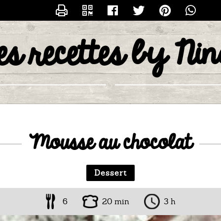
CONTACTER BYNINA
es recettes by Ni
Mousse au chocolat
Dessert
6
20 min
3 h