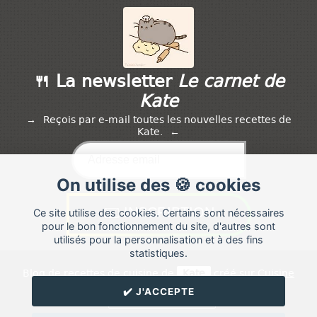
🍴 La newsletter
Le carnet de
Kate
Reçois par e-mail toutes les nouvelles recettes de
Kate.
On utilise des 🍪 cookies
Ce site utilise des cookies. Certains sont nécessaires
pour le bon fonctionnement du site, d'autres sont
utilisés pour la personnalisation et à des fins
statistiques.
Blog de recettes de cuisine de
Kate
créé sur
Cuisine
Land
⁄
RSS
⁄
Réglage des cookies
/
✔️ J'ACCEPTE
✉️ Contacter Kate