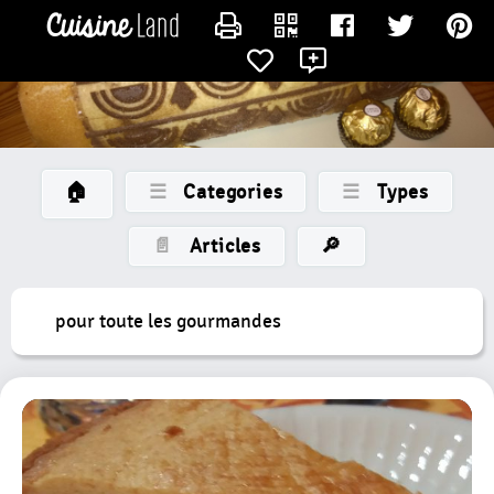
×
CATÉGORIES
CONTACTER LAMERECOTCOT
des
recettes
Toutes
Les
Recettes
🏠
☰
Categories
☰
Types
Gateaux
Petits
📄
Articles
🔎
Gateaux
Bûche
pour toute les gourmandes
Entremet
Tarte
Nouvelle
Catégorie
Tartelette