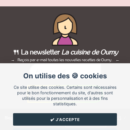
🍴 La newsletter
La cuisine de Oumy
Reçois par e-mail toutes les nouvelles recettes de Oumy.
On utilise des 🍪 cookies
Ce site utilise des cookies. Certains sont nécessaires
pour le bon fonctionnement du site, d'autres sont
utilisés pour la personnalisation et à des fins
statistiques.
Blog de recettes de cuisine de
Oumy
créé sur
Cuisine
Land
⁄
RSS
⁄
✔️ J'ACCEPTE
Réglage des cookies
/
✉️ Contacter Oumy