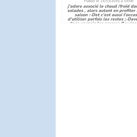
Publié le 21/11/2016 à 19:08
j'adore associé le chaud /froid d
salades , alors autant en profiter 
saison :-Det c'est aussi l'occa
d'utiliser parfois les restes ;-Dav
dans un mois les promos fleuriss
donne des idées ;-D