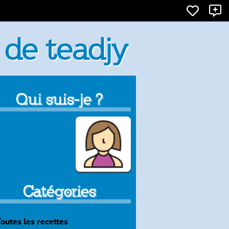
X
 de teadjy
Qui suis-je ?
Catégories
outes les recettes