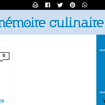
CONTACTER TEADJY
 mémoire culinaire
0
salade aux boudins blancs cocktail
T