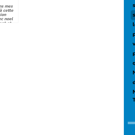
ans mes
à cette
sion
ec noel
ent et
T