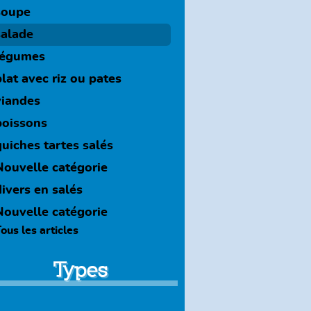
soupe
salade
légumes
plat avec riz ou pates
viandes
poissons
quiches tartes salés
Nouvelle catégorie
divers en salés
Nouvelle catégorie
ous les articles
Types