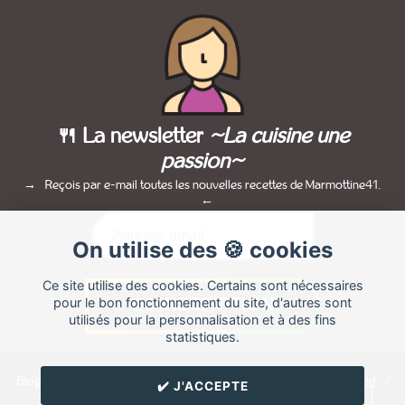
🍴 La newsletter
~La cuisine une
passion~
Reçois par e-mail toutes les nouvelles recettes de Marmottine41.
On utilise des 🍪 cookies
Ce site utilise des cookies. Certains sont nécessaires
pour le bon fonctionnement du site, d'autres sont
utilisés pour la personnalisation et à des fins
statistiques.
Blog de recettes de cuisine de
Marmottine41
créé sur
Cuisine
Land
⁄
✔️ J'ACCEPTE
RSS
⁄
Réglage des cookies
/
✉️ Contacter Marmottine41