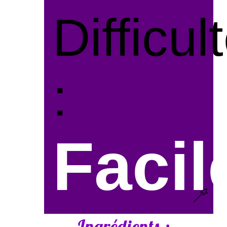
Difficul
:
Facil
Ingrédients :