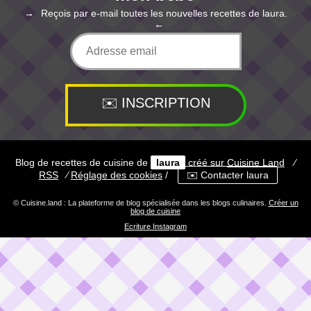
Reçois par e-mail toutes les nouvelles recettes de laura.
Blog de recettes de cuisine de
laura
créé sur
Cuisine
Land
⁄
RSS
⁄
Réglage des cookies
/
✉️ Contacter laura
© Cuisine.land : La plateforme de blog spécialisée dans les blogs culinaires.
Créer un
blog de cuisine
Ecriture Instagram