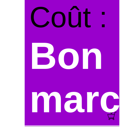
Coût :
Bon
marc