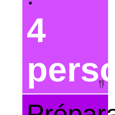
4
pers
Prépara